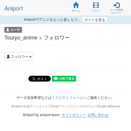
Aniport
ユーザ登録
ホーム
アニメ
ログイン
Aniportでアニメをもっと楽しもう。
ガイドを見る
ユーザ
Touryo_anime > フォロワー
フォロワー
データ追加希望などは
リクエストフォーム
へご連絡ください。
Amazon.co.jpアソシエイト | iTunesアフィリエイトプログラム | Google AdSense
Aniport by aniport team.
サイトポリシー
お問い合わせ