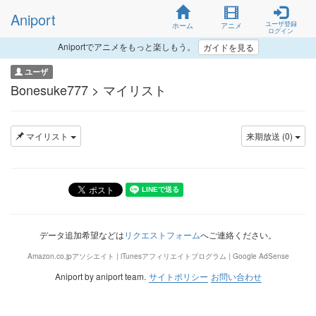
Aniport
ユーザ登録
ホーム
アニメ
ログイン
Aniportでアニメをもっと楽しもう。
ガイドを見る
ユーザ
Bonesuke777 > マイリスト
マイリスト
来期放送 (0)
データ追加希望などは
リクエストフォーム
へご連絡ください。
Amazon.co.jpアソシエイト | iTunesアフィリエイトプログラム | Google AdSense
Aniport by aniport team.
サイトポリシー
お問い合わせ