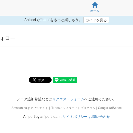
ホーム
Aniportでアニメをもっと楽しもう。
ガイドを見る
 フォロー
データ追加希望などは
リクエストフォーム
へご連絡ください。
Amazon.co.jpアソシエイト | iTunesアフィリエイトプログラム | Google AdSense
Aniport by aniport team.
サイトポリシー
お問い合わせ