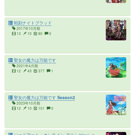
戦刻ナイトブラッド
2017年10月期
13
15
80
0
聖女の魔力は万能です
2021年4月期
12
43
377
1
聖女の魔力は万能です Season2
2023年10月期
12
10
101
0
ソードアート・オンライン アリシゼーショ