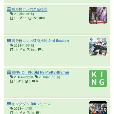
鴨乃橋ロンの禁断推理
2023年10月期
13
11
158
0
鴨乃橋ロンの禁断推理 2nd Season
2024年10月期
13
6
104
0
KING OF PRISM by PrettyRhythm
2016年の映画
2016年1月公開
1
5
5
0
キングダム 第5シリーズ
2024年1月期
13
2
26
0