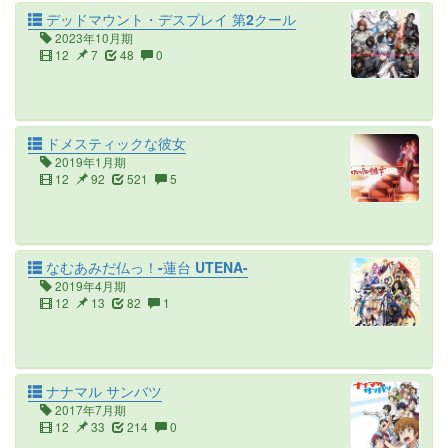
デッドマウント・デスプレイ 第2クール
2023年10月期
12
7
48
0
ドメスティックな彼女
2019年1月期
12
92
521
5
なむあみだ仏っ！-蓮台 UTENA-
2019年4月期
12
13
82
1
ナナマル サンバツ
2017年7月期
12
33
214
0