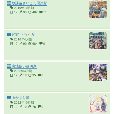
放課後さいころ倶楽部
2019年10月期
12
33
402
11
迷家‐マヨイガ‐
2016年4月期
12
90
684
0
魔法使い黎明期
2022年4月期
12
10
95
0
虫かぶり姫
2022年10月期
13
10
78
0