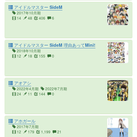
アイドルマスター SideM
2017年10月期
14
48
406
6
アイドルマスター SideM 理由あってMini!
2018年10月期
12
18
155
0
アオアシ
2022年4月期
2022年7月期
24
11
144
0
アホガール
2017年7月期
12
179
1,199
21