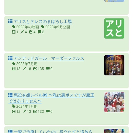
アリスとテレスのまぼろし工場
2023年の映画
2023年9月公開
1
4
4
2
アンデッドガール・マーダーファルス
2023年7月期
13
18
135
0
悪役令嬢レベル99 〜私は裏ボスですが魔王
ではありません〜
2024年1月期
12
13
132
0
一瞬で治療していたのに役立たずと追放さ