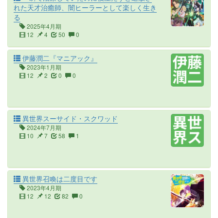
れた天才治癒師、闇ヒーラーとして楽しく生き
る
2025年4月期
12
4
50
0
伊藤潤二『マニアック』
2023年1月期
12
2
0
0
異世界スーサイド・スクワッド
2024年7月期
10
7
58
1
異世界召喚は二度目です
2023年4月期
12
12
82
0