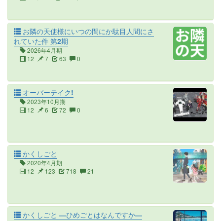
お隣の天使様にいつの間にか駄目人間にさ
れていた件 第2期
2026年4月期
12
7
63
0
オーバーテイク!
2023年10月期
12
6
72
0
かくしごと
2020年4月期
12
123
718
21
かくしごと ―ひめごとはなんですか―