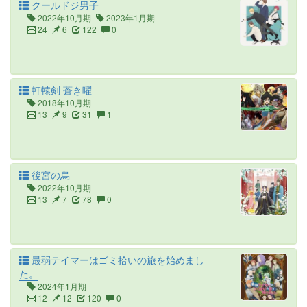
クールドジ男子
2022年10月期
2023年1月期
24
6
122
0
軒轅剣 蒼き曜
2018年10月期
13
9
31
1
後宮の烏
2022年10月期
13
7
78
0
最弱テイマーはゴミ拾いの旅を始めまし
た。
2024年1月期
12
12
120
0