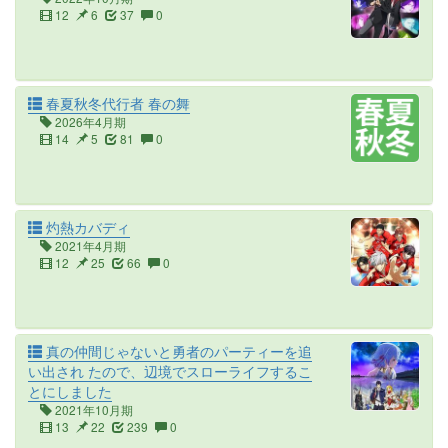
12
6
37
0
春夏秋冬代行者 春の舞
2026年4月期
14
5
81
0
灼熱カバディ
2021年4月期
12
25
66
0
真の仲間じゃないと勇者のパーティーを追
い出され たので、辺境でスローライフするこ
とにしました
2021年10月期
13
22
239
0