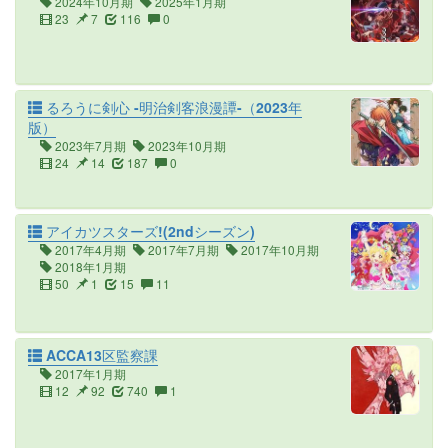
2024年10月期
2025年1月期
23
7
116
0
るろうに剣心 -明治剣客浪漫譚-（2023年
版）
2023年7月期
2023年10月期
24
14
187
0
アイカツスターズ!(2ndシーズン)
2017年4月期
2017年7月期
2017年10月期
2018年1月期
50
1
15
11
ACCA13区監察課
2017年1月期
12
92
740
1