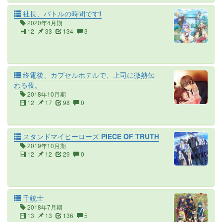
社長、バトルの時間です!
2020年4月期
12
33
134
3
終電後、カプセルホテルで、上司に微熱伝
わる夜。
2018年10月期
12
17
98
0
スタンドマイヒーローズ PIECE OF TRUTH
2019年10月期
12
12
29
0
千銃士
2018年7月期
13
13
136
5