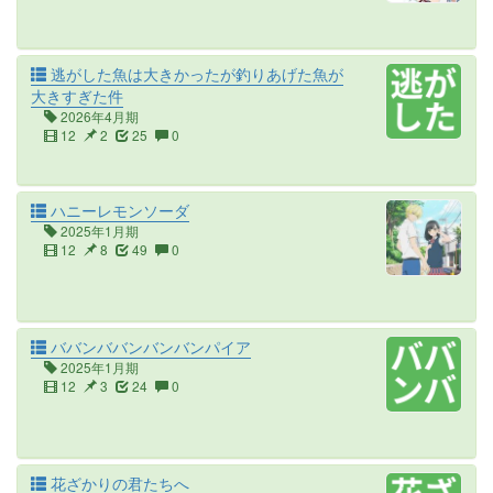
逃がした魚は大きかったが釣りあげた魚が
大きすぎた件
2026年4月期
12
2
25
0
ハニーレモンソーダ
2025年1月期
12
8
49
0
ババンババンバンバンパイア
2025年1月期
12
3
24
0
花ざかりの君たちへ