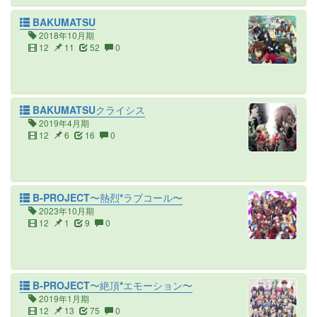
BAKUMATSU
2018年10月期
12
11
52
0
BAKUMATSUクライシス
2019年4月期
12
6
16
0
B-PROJECT〜熱烈*ラブコール〜
2023年10月期
12
1
9
0
B-PROJECT〜絶頂*エモーション〜
2019年1月期
12
13
75
0