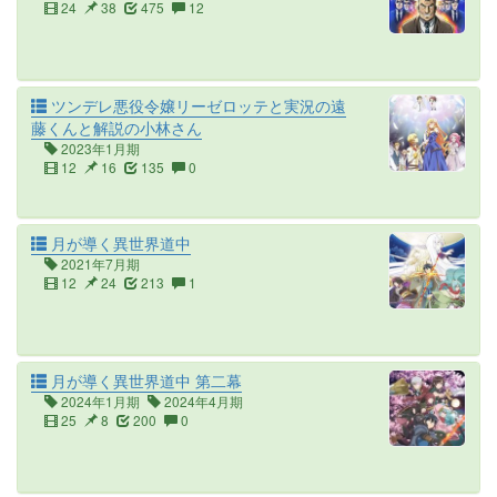
24
38
475
12
ツンデレ悪役令嬢リーゼロッテと実況の遠
藤くんと解説の小林さん
2023年1月期
12
16
135
0
月が導く異世界道中
2021年7月期
12
24
213
1
月が導く異世界道中 第二幕
2024年1月期
2024年4月期
25
8
200
0