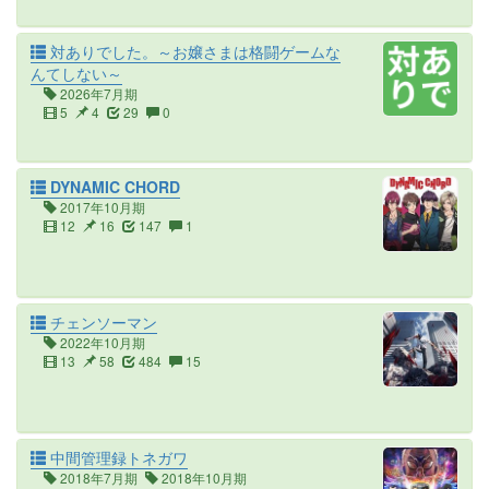
対ありでした。～お嬢さまは格闘ゲームな
んてしない～
2026年7月期
5
4
29
0
DYNAMIC CHORD
2017年10月期
12
16
147
1
チェンソーマン
2022年10月期
13
58
484
15
中間管理録トネガワ
2018年7月期
2018年10月期