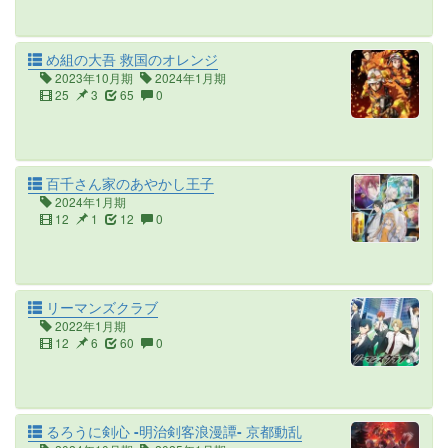
め組の大吾 救国のオレンジ
2023年10月期
2024年1月期
25
3
65
0
百千さん家のあやかし王子
2024年1月期
12
1
12
0
リーマンズクラブ
2022年1月期
12
6
60
0
るろうに剣心 -明治剣客浪漫譚- 京都動乱