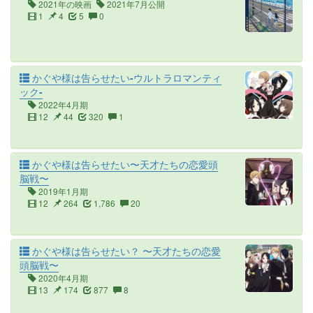
2021年の映画
2021年7月公開
1
4
5
0
かぐや様は告らせたい-ウルトラロマンティ
ック-
2022年4月期
12
44
320
1
かぐや様は告らせたい〜天才たちの恋愛頭
脳戦〜
2019年1月期
12
264
1,786
20
かぐや様は告らせたい？ 〜天才たちの恋愛
頭脳戦〜
2020年4月期
13
174
877
8