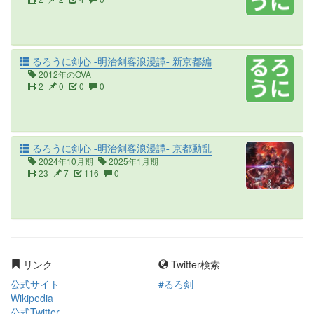
るろうに剣心 -明治剣客浪漫譚- 新京都編
2012年のOVA
2
0
0
0
るろうに剣心 -明治剣客浪漫譚- 京都動乱
2024年10月期
2025年1月期
23
7
116
0
リンク
Twitter検索
公式サイト
#るろ剣
Wikipedia
公式Twitter