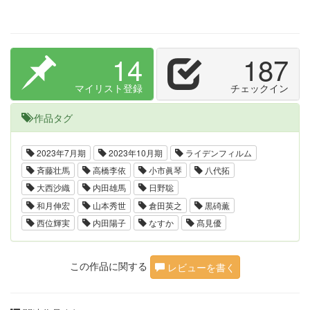
14
187
マイリスト登録
チェックイン
作品タグ
2023年7月期
2023年10月期
ライデンフィルム
斉藤壮馬
高橋李依
小市眞琴
八代拓
大西沙織
内田雄馬
日野聡
和月伸宏
山本秀世
倉田英之
黒碕薫
西位輝実
内田陽子
なすか
髙見優
この作品に関する
レビューを書く