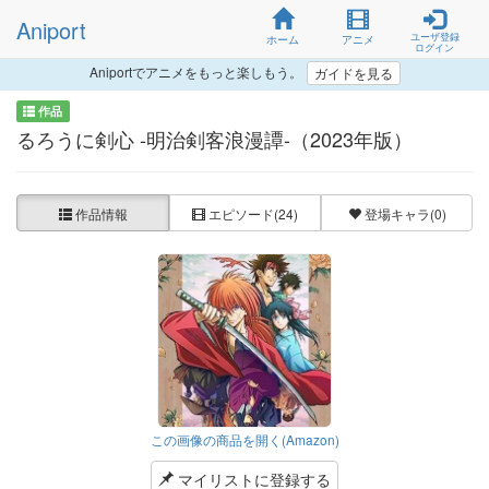
Aniport
ユーザ登録
ホーム
アニメ
ログイン
Aniportでアニメをもっと楽しもう。
ガイドを見る
作品
るろうに剣心 -明治剣客浪漫譚-（2023年版）
作品情報
エピソード
(24)
登場キャラ
(0)
この画像の商品を開く(Amazon)
マイリストに登録する