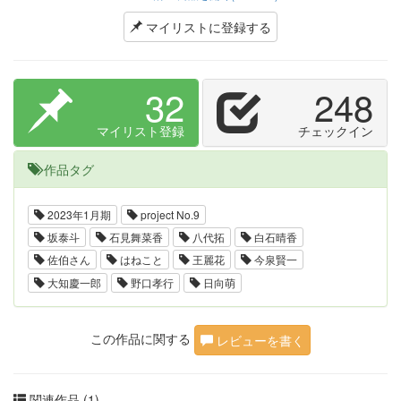
マイリストに登録する
32
248
マイリスト登録
チェックイン
作品タグ
2023年1月期
project No.9
坂泰斗
石見舞菜香
八代拓
白石晴香
佐伯さん
はねこと
王麗花
今泉賢一
大知慶一郎
野口孝行
日向萌
この作品に関する
レビューを書く
関連作品 (1)