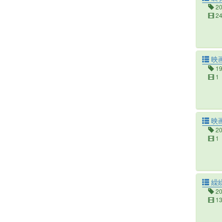
2
2
映
1
1
映
2
1
繰繰
2
1