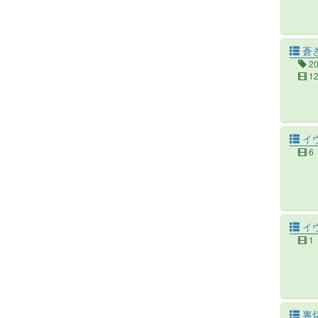
蒼き
2
1
イ
6
イ
1
裏