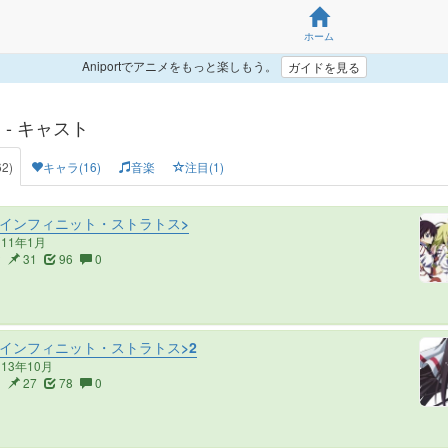
ホーム
Aniportでアニメをもっと楽しもう。
ガイドを見る
 - キャスト
2)
キャラ(16)
音楽
注目(1)
<インフィニット・ストラトス>
011年1月
2
31
96
0
<インフィニット・ストラトス>2
013年10月
3
27
78
0