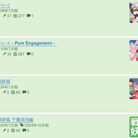
キレイ
008年7月期
2
37
277
1
レイ～Pure Engagement～
010年7月期
3
33
287
0
国妖狐
024年1月期
3
5
65
0
国妖狐 千魔混沌編
024年7月期
2024年10月期
3
2
92
0