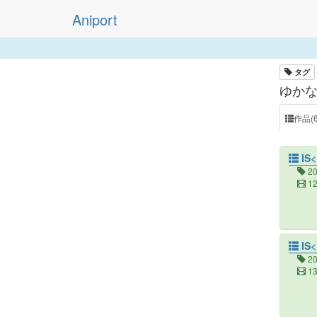
Aniport
タグ
ゆかな
作品(6
IS
2
1
IS
2
1