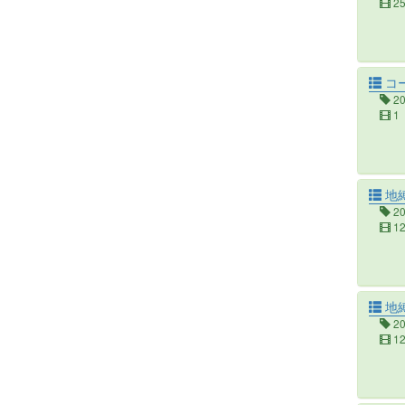
2
コ
2
1
地
2
1
地縛
2
1