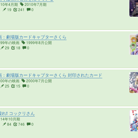
010年4月期
2010年7月期
4
19
241
0
画：劇場版カードキャプターさくら
999年の映画
1999年8月公開
29
18
0
画：劇場版カードキャプターさくら 封印されたカード
000年の映画
2000年7月公開
25
15
0
れ! コックリさん
014年10月期
3
84
746
0