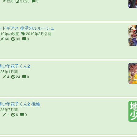
5
226
3,628
3
ードギアス 復活のルルーシュ
019年の映画
2019年2月公開
66
33
3
縛少年花子くん2
025年1月期
2
4
24
0
少年花子くん2 後編
025年7月期
2
1
6
0