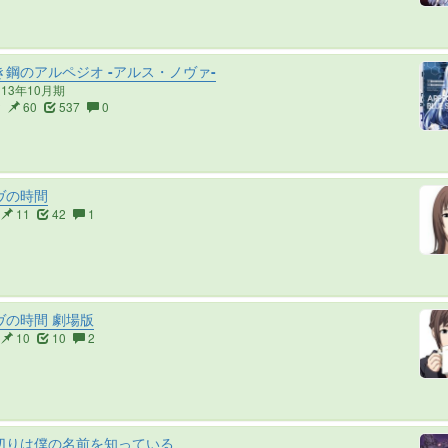
鋼のアルペジオ -アルス・ノヴァ-
013年10月期
2
60
537
0
ヴの時間
11
42
1
ヴの時間 劇場版
10
10
2
切りは僕の名前を知っている