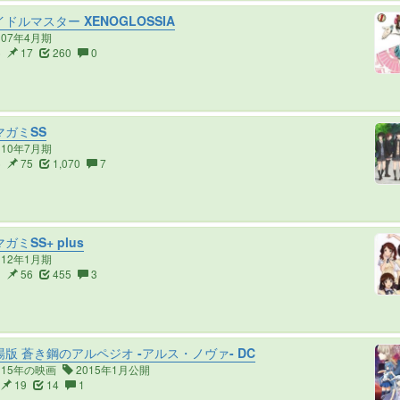
ドルマスター XENOGLOSSIA
007年4月期
6
17
260
0
ガミSS
010年7月期
6
75
1,070
7
ガミSS+ plus
012年1月期
3
56
455
3
版 蒼き鋼のアルペジオ -アルス・ノヴァ- DC
015年の映画
2015年1月公開
19
14
1