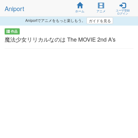
Aniport
ユーザ登録
ホーム
アニメ
ログイン
Aniportでアニメをもっと楽しもう。
ガイドを見る
作品
魔法少女リリカルなのは The MOVIE 2nd A's