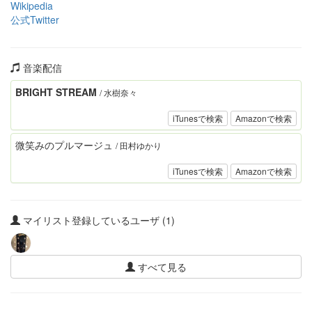
Wikipedia
公式Twitter
音楽配信
BRIGHT STREAM
/ 水樹奈々
iTunesで検索
Amazonで検索
微笑みのプルマージュ
/ 田村ゆかり
iTunesで検索
Amazonで検索
マイリスト登録しているユーザ (1)
すべて見る