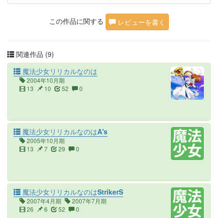
この作品に関する
レビューを書く
関連作品 (9)
魔法少女リリカルなのは
2004年10月期
13
10
52
0
魔法少女リリカルなのはA's
2005年10月期
13
7
29
0
魔法少女リリカルなのはStrikerS
2007年4月期
2007年7月期
26
6
52
0