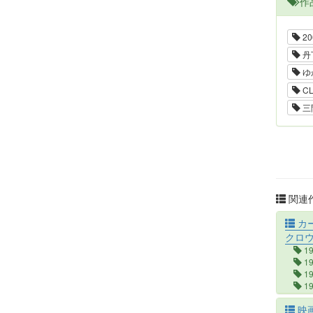
作
2
丹
ゆ
CL
三
関連作
カ
クロ
1
1
1
1
1
映
4