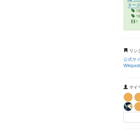
ター
1
1
1
リン
公式サ
Wikiped
マイリ