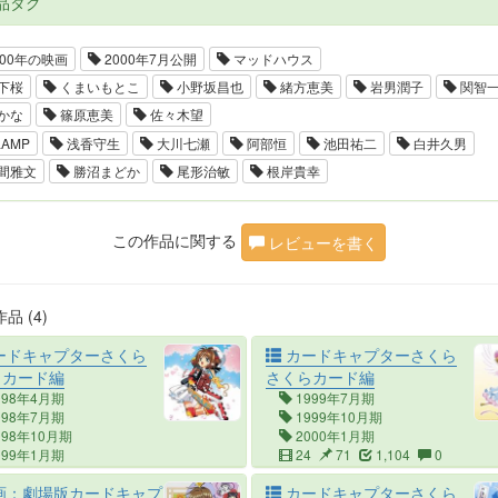
品タグ
000年の映画
2000年7月公開
マッドハウス
下桜
くまいもとこ
小野坂昌也
緒方恵美
岩男潤子
関智
かな
篠原恵美
佐々木望
AMP
浅香守生
大川七瀬
阿部恒
池田祐二
白井久男
間雅文
勝沼まどか
尾形治敏
根岸貴幸
この作品に関する
レビューを書く
品 (4)
ードキャプターさくら
カードキャプターさくら
ウカード編
さくらカード編
998年4月期
1999年7月期
998年7月期
1999年10月期
998年10月期
2000年1月期
999年1月期
24
71
1,104
0
999年4月期
画：劇場版カードキャプ
カードキャプターさくら
6
80
2,416
0