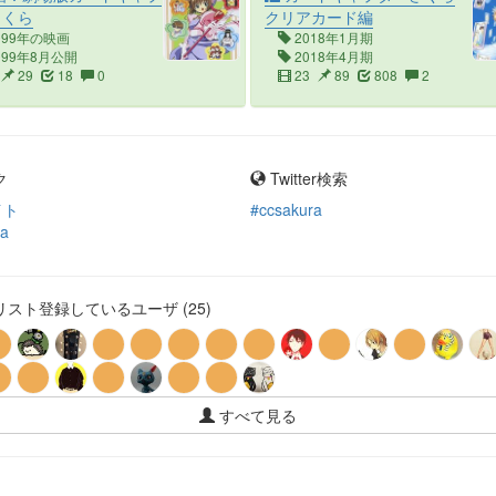
さくら
クリアカード編
999年の映画
2018年1月期
999年8月公開
2018年4月期
29
18
0
23
89
808
2
ク
Twitter検索
イト
#ccsakura
ia
スト登録しているユーザ (25)
すべて見る