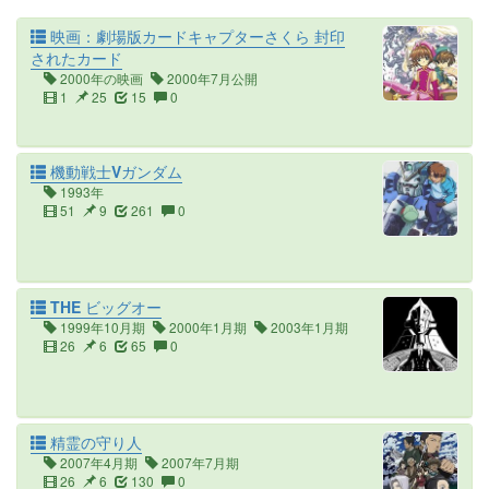
映画：劇場版カードキャプターさくら 封印
されたカード
2000年の映画
2000年7月公開
1
25
15
0
機動戦士Vガンダム
1993年
51
9
261
0
THE ビッグオー
1999年10月期
2000年1月期
2003年1月期
26
6
65
0
精霊の守り人
2007年4月期
2007年7月期
26
6
130
0