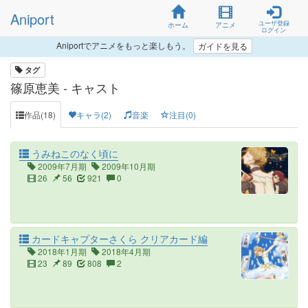
Aniport
ユーザ登録
ホーム
アニメ
ログイン
Aniportでアニメをもっと楽しもう。
ガイドを見る
タグ
篠原恵美 - キャスト
作品(18)
キャラ(2)
音楽
注目(0)
うみねこのなく頃に
2009年7月期
2009年10月期
26
56
921
0
カードキャプターさくら クリアカード編
2018年1月期
2018年4月期
23
89
808
2