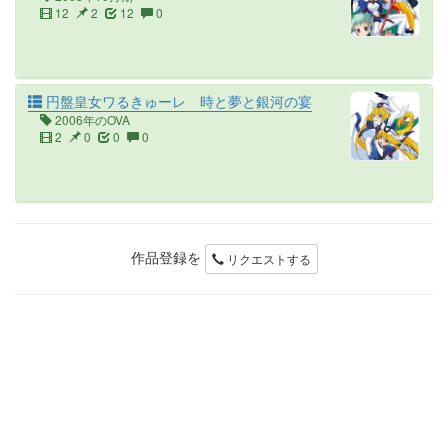
12
2
12
0
円盤皇女ワるきゅーレ 時と夢と銀河の宴
2006年のOVA
2
0
0
0
作品登録を
リクエストする