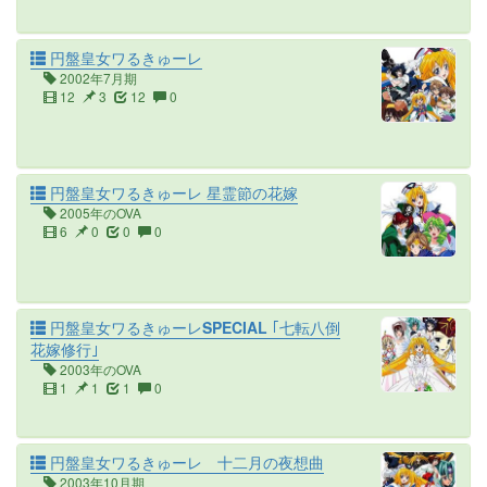
円盤皇女ワるきゅーレ
2002年7月期
12
3
12
0
円盤皇女ワるきゅーレ 星霊節の花嫁
2005年のOVA
6
0
0
0
円盤皇女ワるきゅーレSPECIAL ｢七転八倒
花嫁修行｣
2003年のOVA
1
1
1
0
円盤皇女ワるきゅーレ 十二月の夜想曲
2003年10月期