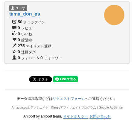
ユーザ
tama_don_xs
50
チェックイン
0
レビュー
0
いいね
0
嫁登録
275
マイリスト登録
0
注目タグ
0
0
フォロー
&
フォロワー
データ追加希望などは
リクエストフォーム
へご連絡ください。
Amazon.co.jpアソシエイト | iTunesアフィリエイトプログラム | Google AdSense
Aniport by aniport team.
サイトポリシー
お問い合わせ