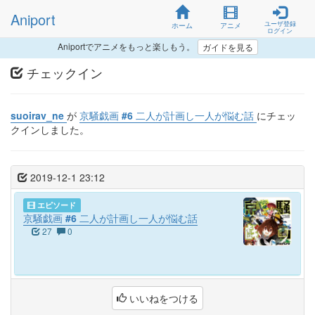
Aniport
ユーザ登録
ホーム
アニメ
ログイン
Aniportでアニメをもっと楽しもう。
ガイドを見る
チェックイン
suoirav_ne
が
京騒戯画 #6 二人が計画し一人が悩む話
にチェッ
クインしました。
2019-12-1 23:12
エピソード
京騒戯画 #6 二人が計画し一人が悩む話
27
0
いいねをつける