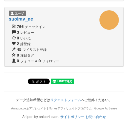
ユーザ
suoirav_ne
766
チェックイン
3
レビュー
0
いいね
2
嫁登録
45
マイリスト登録
0
注目タグ
0
0
フォロー
&
フォロワー
データ追加希望などは
リクエストフォーム
へご連絡ください。
Amazon.co.jpアソシエイト | iTunesアフィリエイトプログラム | Google AdSense
Aniport by aniport team.
サイトポリシー
お問い合わせ