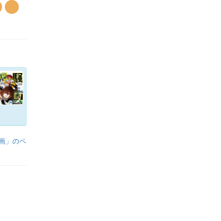
画
」のペ