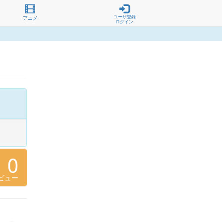
ユーザ登録
アニメ
ログイン
0
ビュー