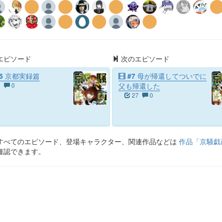
エピソード
次のエピソード
.5 京都実録篇
#7 母が帰還してついでに
7
0
父も帰還した
27
0
すべてのエピソード、登場キャラクター、関連作品などは
作品「
京騒戯
確認できます。