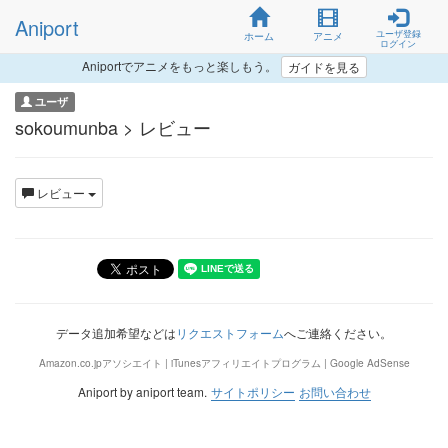
Aniport
ユーザ登録
ホーム
アニメ
ログイン
Aniportでアニメをもっと楽しもう。
ガイドを見る
ユーザ
sokoumunba > レビュー
レビュー
データ追加希望などは
リクエストフォーム
へご連絡ください。
Amazon.co.jpアソシエイト | iTunesアフィリエイトプログラム | Google AdSense
Aniport by aniport team.
サイトポリシー
お問い合わせ