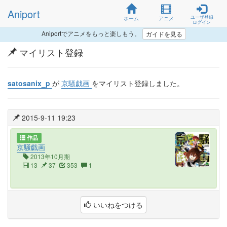
Aniport
ユーザ登録
ホーム
アニメ
ログイン
Aniportでアニメをもっと楽しもう。
ガイドを見る
マイリスト登録
satosanix_p
が
京騒戯画
をマイリスト登録しました。
2015-9-11 19:23
作品
京騒戯画
2013年10月期
13
37
353
1
いいねをつける