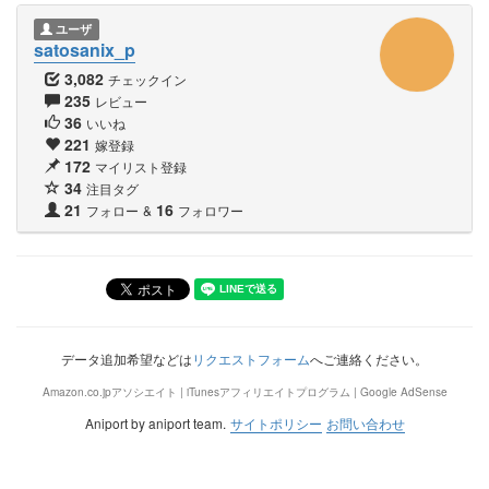
ユーザ
satosanix_p
3,082
チェックイン
235
レビュー
36
いいね
221
嫁登録
172
マイリスト登録
34
注目タグ
21
16
フォロー
&
フォロワー
データ追加希望などは
リクエストフォーム
へご連絡ください。
Amazon.co.jpアソシエイト | iTunesアフィリエイトプログラム | Google AdSense
Aniport by aniport team.
サイトポリシー
お問い合わせ