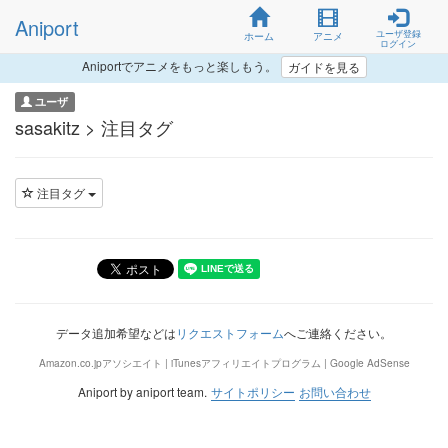
Aniport
ユーザ登録
ホーム
アニメ
ログイン
Aniportでアニメをもっと楽しもう。
ガイドを見る
ユーザ
sasakitz > 注目タグ
注目タグ
データ追加希望などは
リクエストフォーム
へご連絡ください。
Amazon.co.jpアソシエイト | iTunesアフィリエイトプログラム | Google AdSense
Aniport by aniport team.
サイトポリシー
お問い合わせ