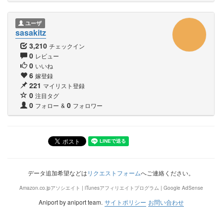
ユーザ
sasakitz
3,210
チェックイン
0
レビュー
0
いいね
6
嫁登録
221
マイリスト登録
0
注目タグ
0
0
フォロー
&
フォロワー
データ追加希望などは
リクエストフォーム
へご連絡ください。
Amazon.co.jpアソシエイト | iTunesアフィリエイトプログラム | Google AdSense
Aniport by aniport team.
サイトポリシー
お問い合わせ