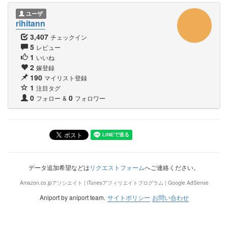
ユーザ
rihitann
3,407
チェックイン
5
レビュー
1
いいね
2
嫁登録
190
マイリスト登録
1
注目タグ
0
0
フォロー
&
フォロワー
データ追加希望などは
リクエストフォーム
へご連絡ください。
Amazon.co.jpアソシエイト | iTunesアフィリエイトプログラム | Google AdSense
Aniport by aniport team.
サイトポリシー
お問い合わせ