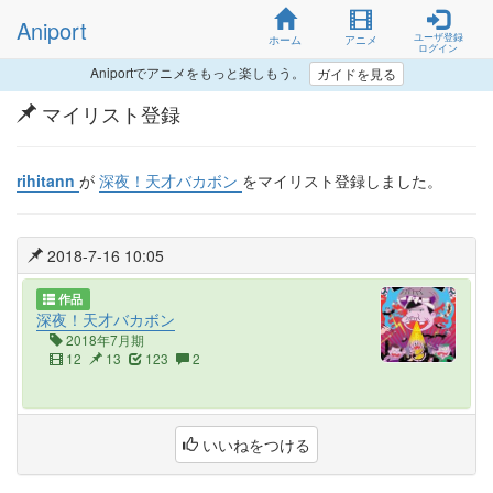
Aniport
ユーザ登録
ホーム
アニメ
ログイン
Aniportでアニメをもっと楽しもう。
ガイドを見る
マイリスト登録
rihitann
が
深夜！天才バカボン
をマイリスト登録しました。
2018-7-16 10:05
作品
深夜！天才バカボン
2018年7月期
12
13
123
2
いいねをつける