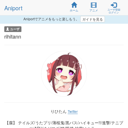
Aniport
ユーザ登録
ホーム
アニメ
ログイン
Aniportでアニメをもっと楽しもう。
ガイドを見る
ユーザ
rihitann
りひたん
Twitter
【腐】 テイルズ/うたプリ/薄桜鬼/黒バス/ハイキュー!!/進撃/テニプ