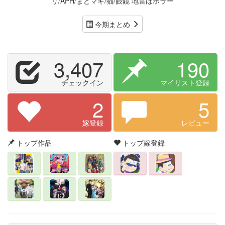
リ/APH/まどマギ/猫/眼鏡 地雷はホラー
今期まとめ
3,407
190
チェックイン
マイリスト登録
2
5
嫁登録
レビュー
トップ作品
トップ嫁登録