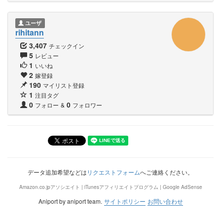
ユーザ
rihitann
3,407
チェックイン
5
レビュー
1
いいね
2
嫁登録
190
マイリスト登録
1
注目タグ
0
0
フォロー
&
フォロワー
データ追加希望などは
リクエストフォーム
へご連絡ください。
Amazon.co.jpアソシエイト | iTunesアフィリエイトプログラム | Google AdSense
Aniport by aniport team.
サイトポリシー
お問い合わせ