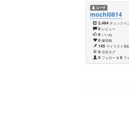
ユーザ
mochi0814
2,484
チェックイ
0
レビュー
0
いいね
0
嫁登録
145
マイリスト登
0
注目タグ
0
0
フォロー
&
フ