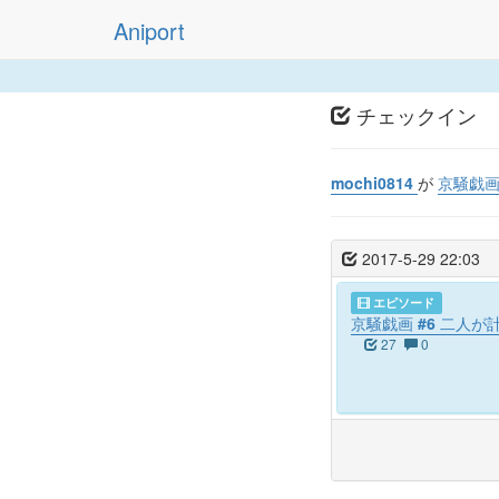
Aniport
チェックイン
mochi0814
が
京騒戯画
2017-5-29 22:03
エピソード
京騒戯画 #6 二人
27
0