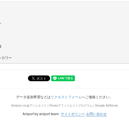
ン
録
ォロワー
データ追加希望などは
リクエストフォーム
へご連絡ください。
Amazon.co.jpアソシエイト | iTunesアフィリエイトプログラム | Google AdSense
Aniport by aniport team.
サイトポリシー
お問い合わせ