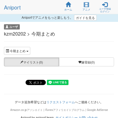
Aniport
ユーザ登録
ホーム
アニメ
ログイン
Aniportでアニメをもっと楽しもう。
ガイドを見る
ユーザ
kzm20202 > 今期まとめ
今期まとめ
マイリスト(0)
嫁登録(0)
データ追加希望などは
リクエストフォーム
へご連絡ください。
Amazon.co.jpアソシエイト | iTunesアフィリエイトプログラム | Google AdSense
Aniport by aniport team.
サイトポリシー
お問い合わせ