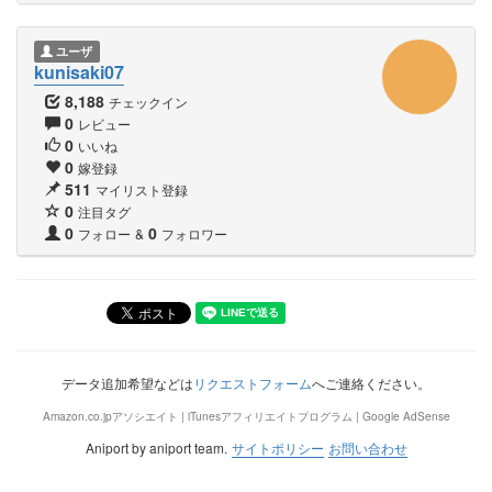
ユーザ
kunisaki07
8,188
チェックイン
0
レビュー
0
いいね
0
嫁登録
511
マイリスト登録
0
注目タグ
0
0
フォロー
&
フォロワー
データ追加希望などは
リクエストフォーム
へご連絡ください。
Amazon.co.jpアソシエイト | iTunesアフィリエイトプログラム | Google AdSense
Aniport by aniport team.
サイトポリシー
お問い合わせ