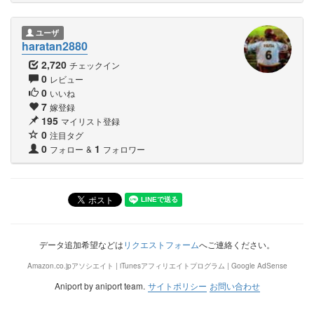
ユーザ
haratan2880
2,720
チェックイン
0
レビュー
0
いいね
7
嫁登録
195
マイリスト登録
0
注目タグ
0
1
フォロー
&
フォロワー
データ追加希望などは
リクエストフォーム
へご連絡ください。
Amazon.co.jpアソシエイト | iTunesアフィリエイトプログラム | Google AdSense
Aniport by aniport team.
サイトポリシー
お問い合わせ