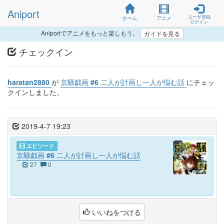
Aniport
ユーザ登録
ホーム
アニメ
ログイン
Aniportでアニメをもっと楽しもう。
ガイドを見る
チェックイン
haratan2880
が
京騒戯画 #6 二人が計画し一人が悩む話
にチェッ
クインしました。
2019-4-7 19:23
エピソード
京騒戯画 #6 二人が計画し一人が悩む話
27
0
いいねをつける