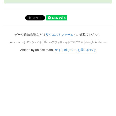
データ追加希望などは
リクエストフォーム
へご連絡ください。
Amazon.co.jpアソシエイト | iTunesアフィリエイトプログラム | Google AdSense
Aniport by aniport team.
サイトポリシー
お問い合わせ