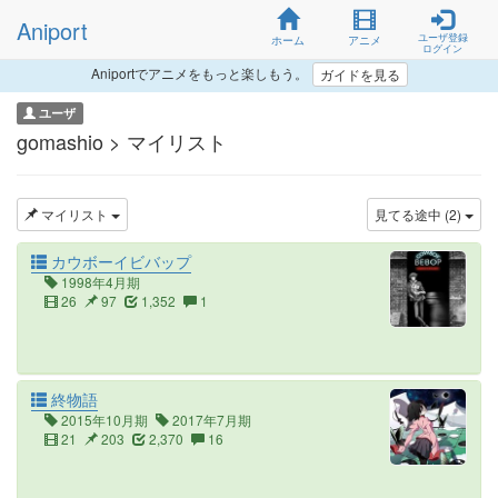
Aniport
ユーザ登録
ホーム
アニメ
ログイン
Aniportでアニメをもっと楽しもう。
ガイドを見る
ユーザ
gomashio > マイリスト
マイリスト
見てる途中 (2)
カウボーイビバップ
1998年4月期
26
97
1,352
1
終物語
2015年10月期
2017年7月期
21
203
2,370
16