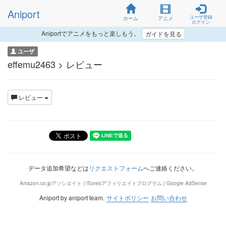
Aniport
ユーザ登録
ホーム
アニメ
ログイン
Aniportでアニメをもっと楽しもう。
ガイドを見る
ユーザ
effemu2463 > レビュー
レビュー
データ追加希望などは
リクエストフォーム
へご連絡ください。
Amazon.co.jpアソシエイト | iTunesアフィリエイトプログラム | Google AdSense
Aniport by aniport team.
サイトポリシー
お問い合わせ