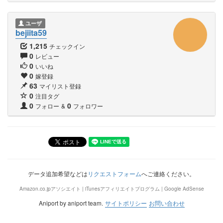
ユーザ
bejiita59
1,215
チェックイン
0
レビュー
0
いいね
0
嫁登録
63
マイリスト登録
0
注目タグ
0
0
フォロー
&
フォロワー
データ追加希望などは
リクエストフォーム
へご連絡ください。
Amazon.co.jpアソシエイト | iTunesアフィリエイトプログラム | Google AdSense
Aniport by aniport team.
サイトポリシー
お問い合わせ