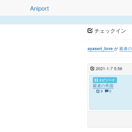
Aniport
チェックイン
ayaseri_Iove
が
屍者
2021-1-7 5:56
エピソード
屍者の帝国
8
0