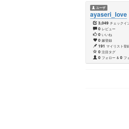
ユーザ
ayaseri_Iove
3,049
チェックイ
0
レビュー
0
いいね
0
嫁登録
191
マイリスト登
0
注目タグ
0
0
フォロー
&
フ