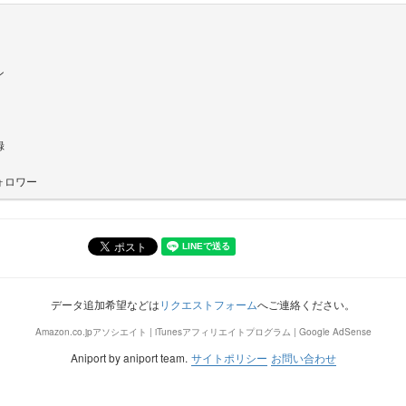
ン
録
ォロワー
データ追加希望などは
リクエストフォーム
へご連絡ください。
Amazon.co.jpアソシエイト | iTunesアフィリエイトプログラム | Google AdSense
Aniport by aniport team.
サイトポリシー
お問い合わせ