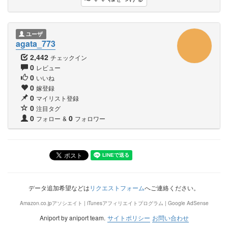
ユーザ
agata_773
2,442
チェックイン
0
レビュー
0
いいね
0
嫁登録
0
マイリスト登録
0
注目タグ
0
0
フォロー
&
フォロワー
データ追加希望などは
リクエストフォーム
へご連絡ください。
Amazon.co.jpアソシエイト | iTunesアフィリエイトプログラム | Google AdSense
Aniport by aniport team.
サイトポリシー
お問い合わせ