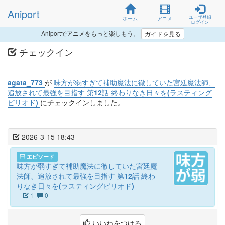
Aniport
ユーザ登録
ホーム
アニメ
ログイン
Aniportでアニメをもっと楽しもう。
ガイドを見る
チェックイン
agata_773
が
味方が弱すぎて補助魔法に徹していた宮廷魔法師、
追放されて最強を目指す 第12話 終わりなき日々を(ラスティング
ピリオド)
にチェックインしました。
2026-3-15 18:43
エピソード
味方が弱すぎて補助魔法に徹していた宮廷魔
法師、追放されて最強を目指す 第12話 終わ
りなき日々を(ラスティングピリオド)
1
0
いいねをつける