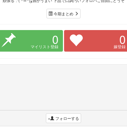
頑張る╭( ･ㅂ･)و酒がうまい 下品で口調汚いフォロバご自由にどうぞ
今期まとめ
0
0
マイリスト登録
嫁登録
+
フォローする