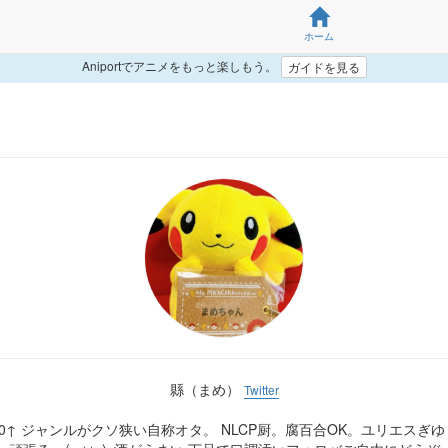
ホーム
Aniportでアニメをもっと楽しもう。
ガイドを見る
縣（まめ）
Twitter
0↑ ジャンルがクソ狭い自称オタ。 NLCP厨。腐百合OK。ユリエスぎ