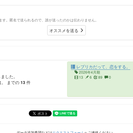
ます。匿名で送られるので、誰が送ったのかは伝わりません。
オススメを送る
レプリカだって、恋をする。
2026年4月期
しました。
13
6
89
0
は。
までの
13
件
データ追加希望などは
リクエストフォーム
へご連絡ください。