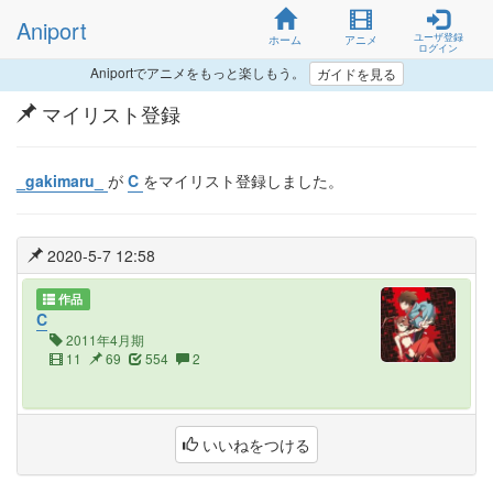
Aniport
ユーザ登録
ホーム
アニメ
ログイン
Aniportでアニメをもっと楽しもう。
ガイドを見る
マイリスト登録
_gakimaru_
が
C
をマイリスト登録しました。
2020-5-7 12:58
作品
C
2011年4月期
11
69
554
2
いいねをつける