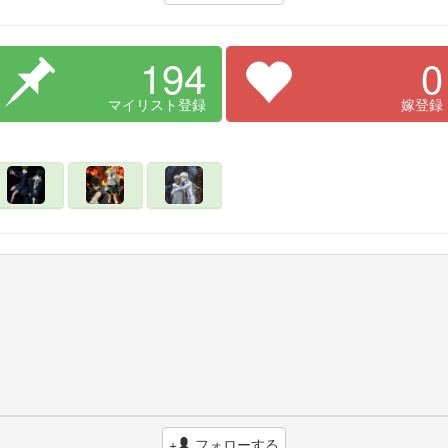
194
0
マイリスト登録
嫁登録
+
フォローする