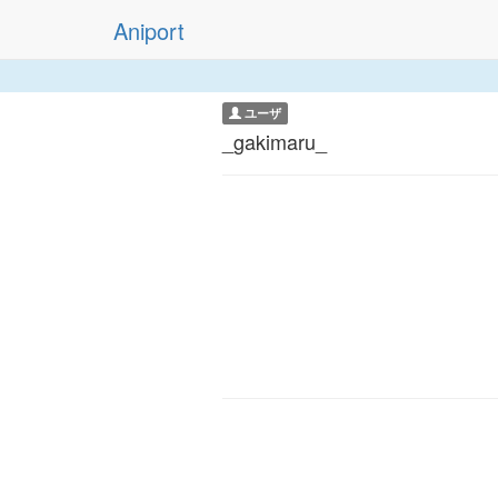
Aniport
ユーザ
_gakimaru_