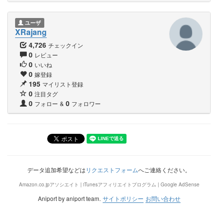
ユーザ
XRajang
4,726
チェックイン
0
レビュー
0
いいね
0
嫁登録
195
マイリスト登録
0
注目タグ
0
0
フォロー
&
フォロワー
データ追加希望などは
リクエストフォーム
へご連絡ください。
Amazon.co.jpアソシエイト | iTunesアフィリエイトプログラム | Google AdSense
Aniport by aniport team.
サイトポリシー
お問い合わせ