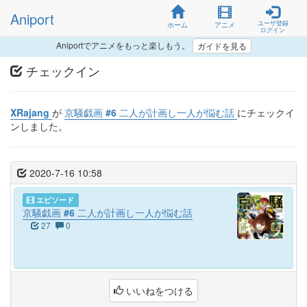
Aniport
ユーザ登録
ホーム
アニメ
ログイン
Aniportでアニメをもっと楽しもう。
ガイドを見る
チェックイン
XRajang
が
京騒戯画 #6 二人が計画し一人が悩む話
にチェックイ
ンしました。
2020-7-16 10:58
エピソード
京騒戯画 #6 二人が計画し一人が悩む話
27
0
いいねをつける