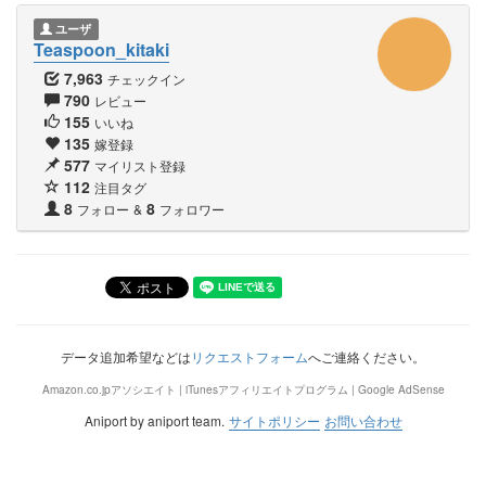
ユーザ
Teaspoon_kitaki
7,963
チェックイン
790
レビュー
155
いいね
135
嫁登録
577
マイリスト登録
112
注目タグ
8
8
フォロー
&
フォロワー
データ追加希望などは
リクエストフォーム
へご連絡ください。
Amazon.co.jpアソシエイト | iTunesアフィリエイトプログラム | Google AdSense
Aniport by aniport team.
サイトポリシー
お問い合わせ