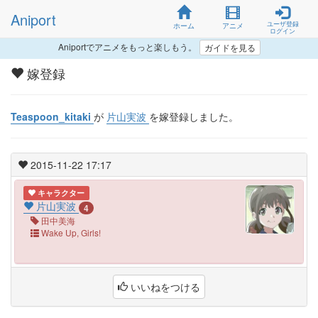
Aniport
ユーザ登録
ホーム
アニメ
ログイン
Aniportでアニメをもっと楽しもう。
ガイドを見る
嫁登録
Teaspoon_kitaki
が
片山実波
を嫁登録しました。
2015-11-22 17:17
キャラクター
片山実波
4
田中美海
Wake Up, Girls!
いいねをつける