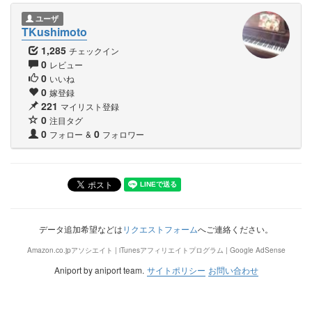
ユーザ
TKushimoto
1,285
チェックイン
0
レビュー
0
いいね
0
嫁登録
221
マイリスト登録
0
注目タグ
0
0
フォロー
&
フォロワー
データ追加希望などは
リクエストフォーム
へご連絡ください。
Amazon.co.jpアソシエイト | iTunesアフィリエイトプログラム | Google AdSense
Aniport by aniport team.
サイトポリシー
お問い合わせ