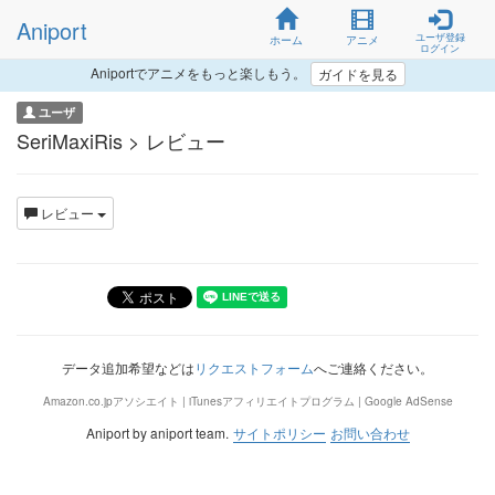
Aniport
ユーザ登録
ホーム
アニメ
ログイン
Aniportでアニメをもっと楽しもう。
ガイドを見る
ユーザ
SeriMaxiRis > レビュー
レビュー
データ追加希望などは
リクエストフォーム
へご連絡ください。
Amazon.co.jpアソシエイト | iTunesアフィリエイトプログラム | Google AdSense
Aniport by aniport team.
サイトポリシー
お問い合わせ