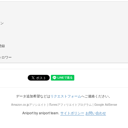
イン
登録
ォロワー
データ追加希望などは
リクエストフォーム
へご連絡ください。
Amazon.co.jpアソシエイト | iTunesアフィリエイトプログラム | Google AdSense
Aniport by aniport team.
サイトポリシー
お問い合わせ