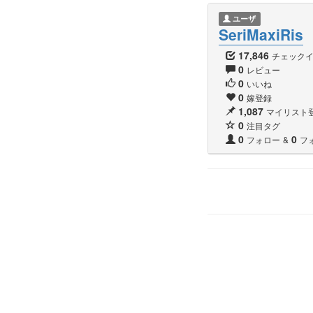
ユーザ
SeriMaxiRis
17,846
チェック
0
レビュー
0
いいね
0
嫁登録
1,087
マイリスト
0
注目タグ
0
0
フォロー
&
フ