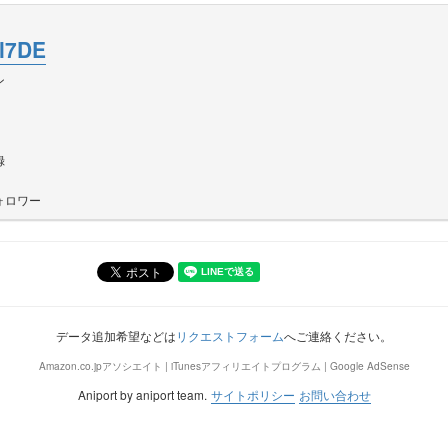
l7DE
ン
録
ォロワー
データ追加希望などは
リクエストフォーム
へご連絡ください。
Amazon.co.jpアソシエイト | iTunesアフィリエイトプログラム | Google AdSense
Aniport by aniport team.
サイトポリシー
お問い合わせ