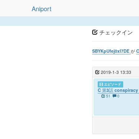
Aniport
チェックイン
SBYKpUfej0xl7DE
が
2019-1-3 13:33
エピソード
C 第3話 conspira
51
0