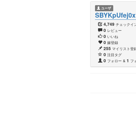
ユーザ
SBYKpUfej0x
4,749
チェックイ
0
レビュー
0
いいね
0
嫁登録
255
マイリスト登
0
注目タグ
0
1
フォロー
&
フ