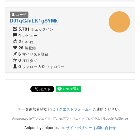
ユーザ
D01qGJaLK1gSYMk
5,781
チェックイン
4
レビュー
2
いいね
26
嫁登録
6
マイリスト登録
0
注目タグ
0
0
フォロー
&
フォロワー
データ追加希望などは
リクエストフォーム
へご連絡ください。
Amazon.co.jpアソシエイト | iTunesアフィリエイトプログラム | Google AdSense
Aniport by aniport team.
サイトポリシー
お問い合わせ