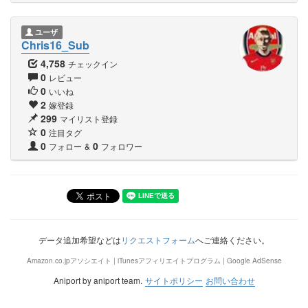
ユーザ
Chris16_Sub
4,758
チェックイン
0
レビュー
0
いいね
2
嫁登録
299
マイリスト登録
0
注目タグ
0
0
フォロー
&
フォロワー
データ追加希望などは
リクエストフォーム
へご連絡ください。
Amazon.co.jpアソシエイト | iTunesアフィリエイトプログラム | Google AdSense
Aniport by aniport team.
サイトポリシー
お問い合わせ