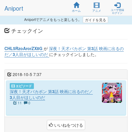
Aniport
ユーザ登録
ホーム
アニメ
ログイン
Aniportでアニメをもっと楽しもう。
ガイドを見る
チェックイン
CHL5RzoArorZX8G
が
深夜！天才バカボン 第3話 映画に出るの
だ／3人目がほしいのだ
にチェックインしました。
2018-10-5 7:37
エピソード
深夜！天才バカボン 第3話 映画に出るのだ／
3人目がほしいのだ
11
0
いいねをつける