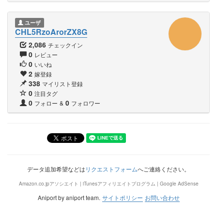
ユーザ
CHL5RzoArorZX8G
2,086
チェックイン
0
レビュー
0
いいね
2
嫁登録
338
マイリスト登録
0
注目タグ
0
0
フォロー
&
フォロワー
データ追加希望などは
リクエストフォーム
へご連絡ください。
Amazon.co.jpアソシエイト | iTunesアフィリエイトプログラム | Google AdSense
Aniport by aniport team.
サイトポリシー
お問い合わせ