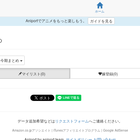
ホーム
Aniportでアニメをもっと楽しもう。
ガイドを見る
め
今期まとめ
マイリスト(0)
嫁登録(0)
データ追加希望などは
リクエストフォーム
へご連絡ください。
Amazon.co.jpアソシエイト | iTunesアフィリエイトプログラム | Google AdSense
Aniport by aniport team.
サイトポリシー
お問い合わせ