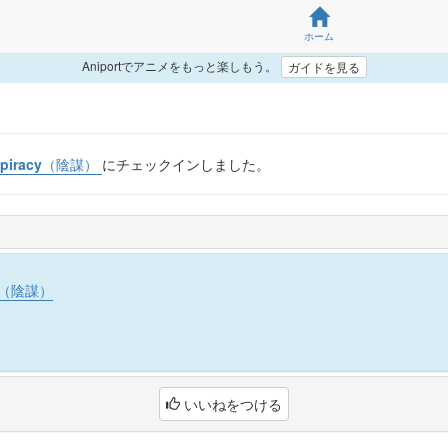
ホーム
Aniportでアニメをもっと楽しもう。
ガイドを見る
spiracy（陰謀）
にチェックインしました。
cy（陰謀）
いいねをつける