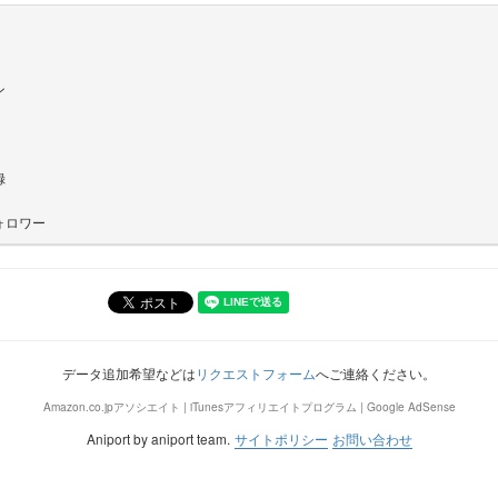
ン
録
ォロワー
データ追加希望などは
リクエストフォーム
へご連絡ください。
Amazon.co.jpアソシエイト | iTunesアフィリエイトプログラム | Google AdSense
Aniport by aniport team.
サイトポリシー
お問い合わせ