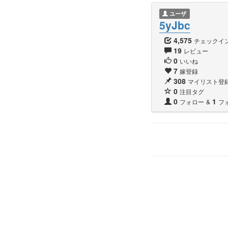
ユーザ
5yJbc
4,575
チェックイ
19
レビュー
0
いいね
7
嫁登録
308
マイリスト登
0
注目タグ
0
1
フォロー
&
フ