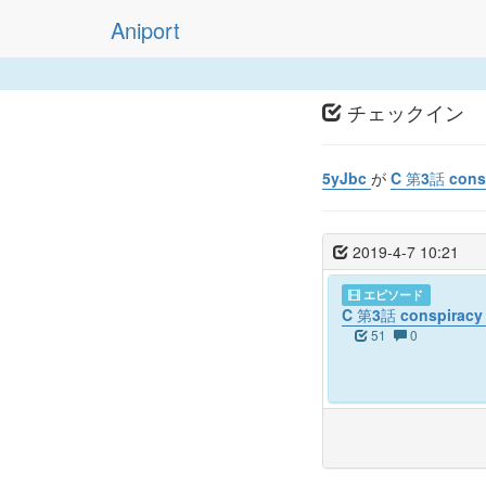
Aniport
チェックイン
5yJbc
が
C 第3話 con
2019-4-7 10:21
エピソード
C 第3話 conspira
51
0