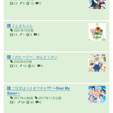
12
5
13
0
ぐんまちゃん
2021年10月期
13
1
0
0
このヒーラー、めんどくさい
2022年4月期
12
10
51
0
ご注文はうさぎですか?? 〜Dear My
Sister〜
2017年の映画
2017年11月公開
1
59
40
6