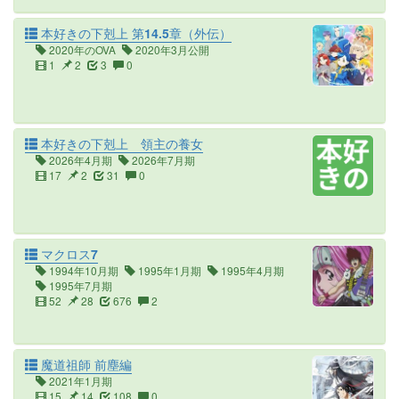
本好きの下剋上 第14.5章（外伝）
2020年のOVA
2020年3月公開
1
2
3
0
本好きの下剋上 領主の養女
2026年4月期
2026年7月期
17
2
31
0
マクロス7
1994年10月期
1995年1月期
1995年4月期
1995年7月期
52
28
676
2
魔道祖師 前塵編
2021年1月期
15
14
108
0