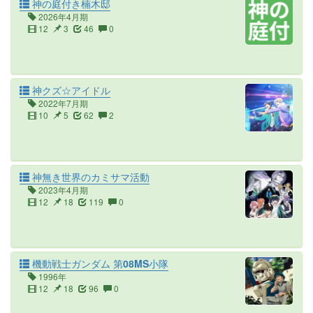
神の庭付き楠木邸
2026年4月期
12
3
46
0
神クズ☆アイドル
2022年7月期
10
5
62
2
神無き世界のカミサマ活動
2023年4月期
12
18
119
0
機動戦士ガンダム 第08MS小隊
1996年
12
18
96
0