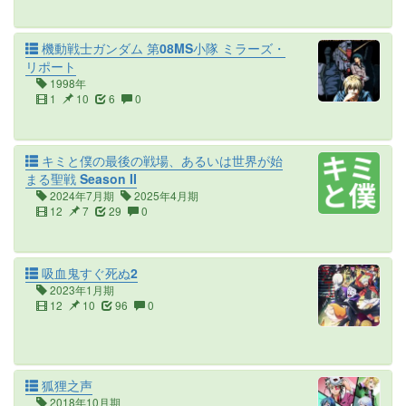
機動戦士ガンダム 第08MS小隊 ミラーズ・
リポート
1998年
1
10
6
0
キミと僕の最後の戦場、あるいは世界が始
まる聖戦 Season II
2024年7月期
2025年4月期
12
7
29
0
吸血鬼すぐ死ぬ2
2023年1月期
12
10
96
0
狐狸之声
2018年10月期