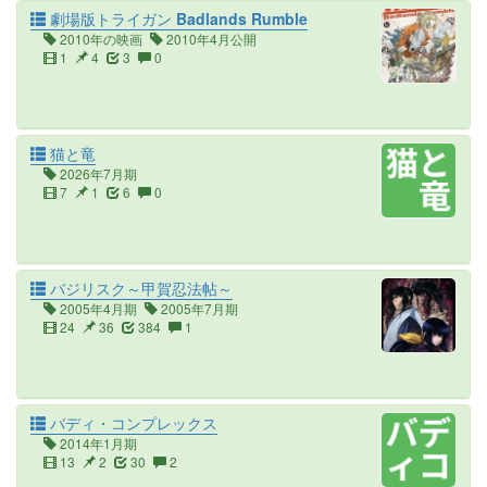
劇場版トライガン Badlands Rumble
2010年の映画
2010年4月公開
1
4
3
0
猫と竜
2026年7月期
7
1
6
0
バジリスク～甲賀忍法帖～
2005年4月期
2005年7月期
24
36
384
1
バディ・コンプレックス
2014年1月期
13
2
30
2