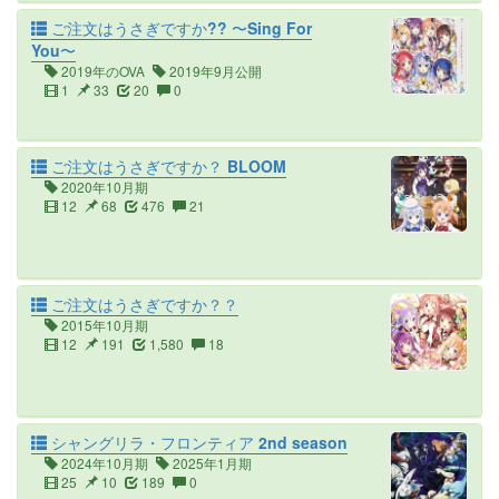
ご注文はうさぎですか?? 〜Sing For
You〜
2019年のOVA
2019年9月公開
1
33
20
0
ご注文はうさぎですか？ BLOOM
2020年10月期
12
68
476
21
ご注文はうさぎですか？？
2015年10月期
12
191
1,580
18
シャングリラ・フロンティア 2nd season
2024年10月期
2025年1月期
25
10
189
0