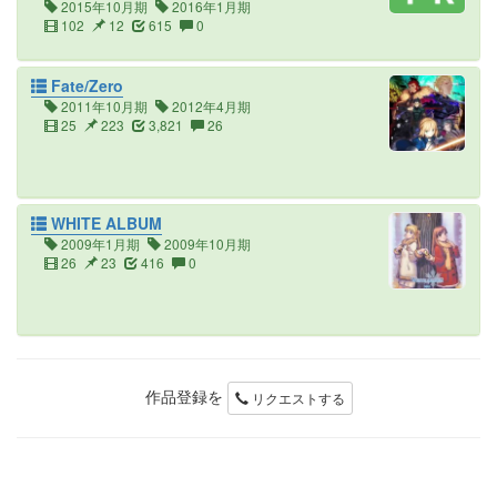
2015年10月期
2016年1月期
102
12
615
0
Fate/Zero
2011年10月期
2012年4月期
25
223
3,821
26
WHITE ALBUM
2009年1月期
2009年10月期
26
23
416
0
作品登録を
リクエストする