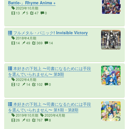
Battle-』Rhyme Anima +
2023年10月期
13
5
47
0
フルメタル・パニック! Invisible Victory
2018年4月期
14
49
369
14
本好きの下剋上 〜司書になるためには手段
を選んでいられません〜 第3期
2022年4月期
12
14
102
0
本好きの下剋上 〜司書になるためには手段
を選んでいられません〜 第1期・第2期
2019年10月期
2020年4月期
26
63
767
8