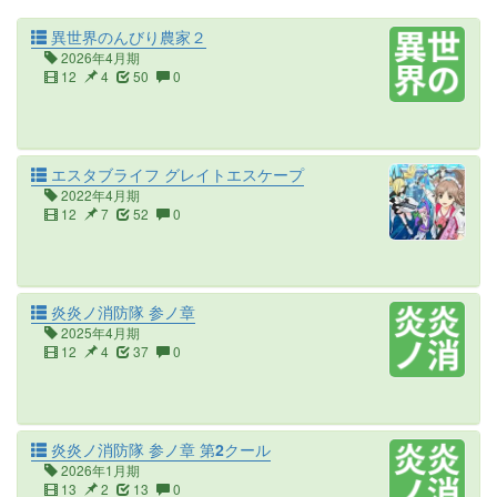
異世界のんびり農家２
2026年4月期
12
4
50
0
エスタブライフ グレイトエスケープ
2022年4月期
12
7
52
0
炎炎ノ消防隊 参ノ章
2025年4月期
12
4
37
0
炎炎ノ消防隊 参ノ章 第2クール
2026年1月期
13
2
13
0