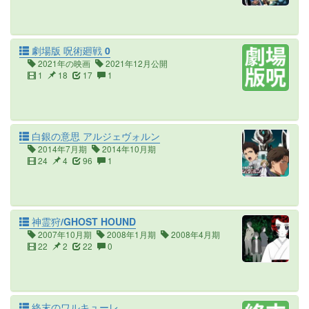
劇場版 呪術廻戦 0
2021年の映画
2021年12月公開
1
18
17
1
白銀の意思 アルジェヴォルン
2014年7月期
2014年10月期
24
4
96
1
神霊狩/GHOST HOUND
2007年10月期
2008年1月期
2008年4月期
22
2
22
0
終末のワルキューレ