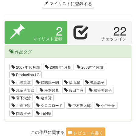
マイリストに登録する
2
22
マイリスト登録
チェックイン
作品タグ
2007年10月期
2008年1月期
2008年4月期
Production I.G
小野賢章
保志総一朗
福山潤
矢島晶子
浅沼晋太郎
松本保典
藤田圭宣
根谷美智子
宮下栄治
速水奨
士郎正宗
クロスロード
中村隆太郎
小中千昭
岡真里子
TENG
この作品に関する
レビューを書く