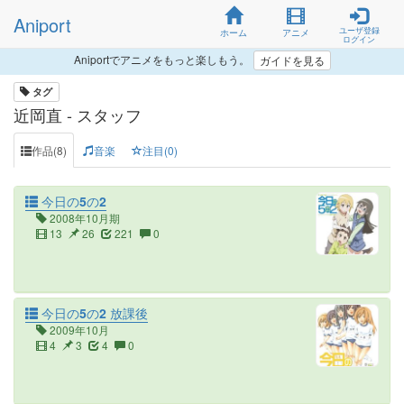
Aniport
ユーザ登録
ホーム
アニメ
ログイン
Aniportでアニメをもっと楽しもう。
ガイドを見る
タグ
近岡直 - スタッフ
作品(8)
音楽
注目(0)
今日の5の2
2008年10月期
13
26
221
0
今日の5の2 放課後
2009年10月
4
3
4
0