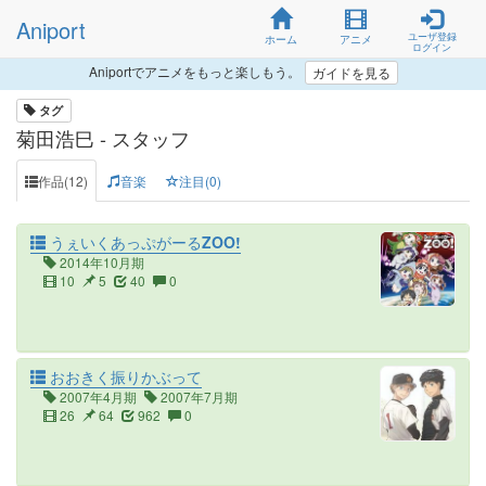
Aniport
ユーザ登録
ホーム
アニメ
ログイン
Aniportでアニメをもっと楽しもう。
ガイドを見る
タグ
菊田浩巳 - スタッフ
作品(12)
音楽
注目(0)
うぇいくあっぷがーるZOO!
2014年10月期
10
5
40
0
おおきく振りかぶって
2007年4月期
2007年7月期
26
64
962
0