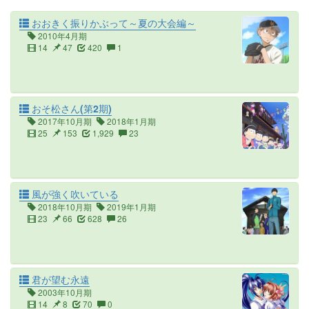
おおきく振りかぶって～夏の大会編～
2010年4月期
14
47
420
1
おそ松さん(第2期)
2017年10月期
2018年1月期
25
153
1,929
23
風が強く吹いている
2018年10月期
2019年1月期
23
66
628
26
君が望む永遠
2003年10月期
14
8
70
0