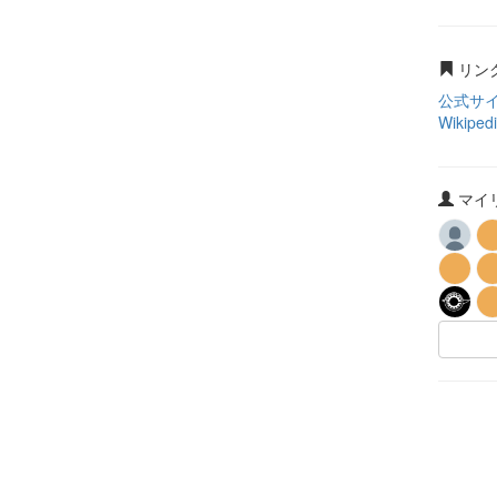
リン
公式サ
Wikiped
マイリ