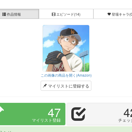
作品情報
エピソード
(14)
登場キャラ
(
この画像の商品を開く(Amazon)
マイリストに登録する
47
4
マイリスト登録
チェッ