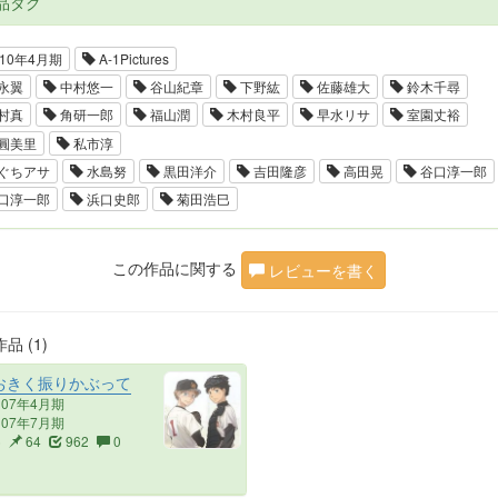
品タグ
10年4月期
A-1Pictures
永翼
中村悠一
谷山紀章
下野紘
佐藤雄大
鈴木千尋
村真
角研一郎
福山潤
木村良平
早水リサ
室園丈裕
圓美里
私市淳
ぐちアサ
水島努
黒田洋介
吉田隆彦
高田晃
谷口淳一郎
口淳一郎
浜口史郎
菊田浩巳
この作品に関する
レビューを書く
品 (1)
おきく振りかぶって
007年4月期
007年7月期
6
64
962
0