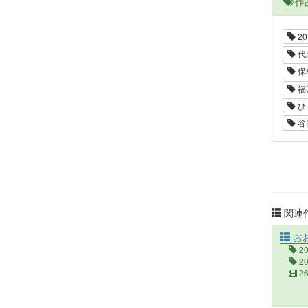
作
20
代
保
福
ひ
谷
関連作
お
2
2
2