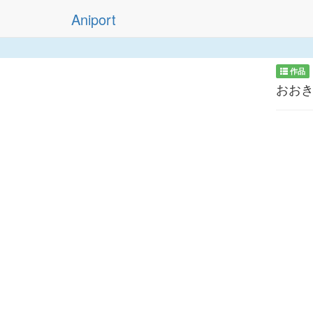
Aniport
作品
おお