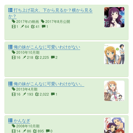
打ち上げ花火、下から見るか？横から見る
か？
2017年の映画
2017年8月公開
1
64
41
1
俺の妹がこんなに可愛いわけがない
2010年10月期
16
218
2,225
2
俺の妹がこんなに可愛いわけがない。
2013年4月期
16
193
2,022
1
かんなぎ
2008年10月期
14
86
895
0