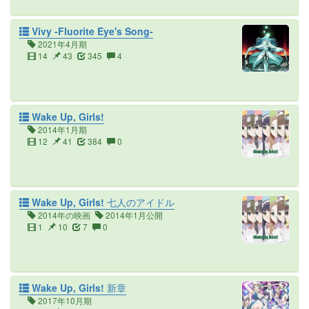
Vivy -Fluorite Eye's Song-
2021年4月期
14
43
345
4
Wake Up, Girls!
2014年1月期
12
41
384
0
Wake Up, Girls! 七人のアイドル
2014年の映画
2014年1月公開
1
10
7
0
Wake Up, Girls! 新章
2017年10月期