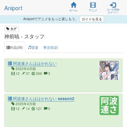
Aniport
ユーザ登録
ホーム
アニメ
ログイン
Aniportでアニメをもっと楽しもう。
ガイドを見る
タグ
神前暁 - スタッフ
作品(36)
音楽
注目(2)
阿波連さんははかれない
2022年4月期
12
37
269
3
阿波連さんははかれない season2
2025年4月期
12
14
121
0