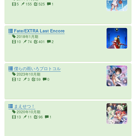
5
155
525
1
Fate/EXTRA Last Encore
2018年1月期
10
74
401
2
僕らの雨いろプロトコル
2023年10月期
12
3
59
0
まえせつ！
2020年10月期
13
11
96
1