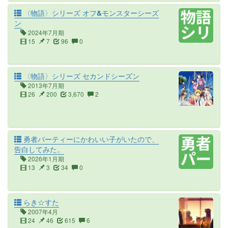
〈物語〉シリーズ オフ&モンスターシーズ
ン
2024年7月期
15
7
96
0
〈物語〉シリーズ セカンドシーズン
2013年7月期
26
200
3,670
2
勇者パーティーにかわいい子がいたので、
告白してみた。
2026年1月期
13
3
34
0
らき☆すた
2007年4月
24
46
615
6