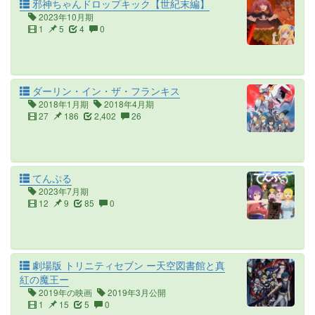
邪神ちゃんドロップキック【世紀末編】
2023年10月期
1
5
4
0
ダーリン・イン・ザ・フランキス
2018年1月期
2018年4月期
27
186
2,402
26
てんぷる
2023年7月期
12
9
85
0
劇場版 トリニティセブン ー天空図書館と真
紅の魔王ー
2019年の映画
2019年3月公開
1
15
5
0