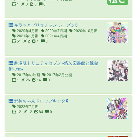
1
0
0
0
キラッとプリ☆チャン シーズン3
2020年4月期
2020年7月期
2020年10月期
2021年1月期
2021年4月期
51
2
1
0
劇場版トリニティセブン -悠久図書館と錬金
術少女-
2017年の映画
2017年2月公開
1
26
14
0
邪神ちゃんドロップキックX
2022年7月期
12
12
84
0