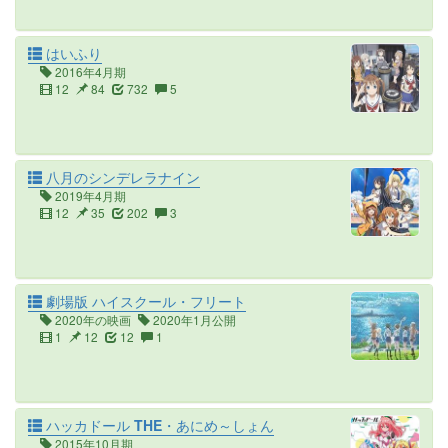
はいふり
2016年4月期
12
84
732
5
八月のシンデレラナイン
2019年4月期
12
35
202
3
劇場版 ハイスクール・フリート
2020年の映画
2020年1月公開
1
12
12
1
ハッカドール THE・あにめ～しょん
2015年10月期