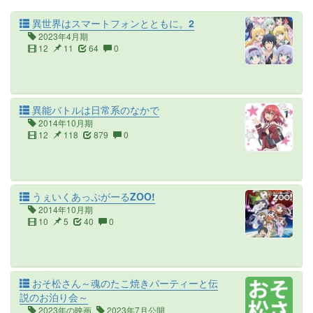
異世界はスマートフォンとともに。2
2023年4月期
12
11
64
0
異能バトルは日常系のなかで
2014年10月期
12
118
879
0
うぇいくあっぷがーるZOO!
2014年10月期
10
5
40
0
おそ松さん～魂のたこ焼きパーティーと伝
説のお泊り会～
2023年の映画
2023年7月公開