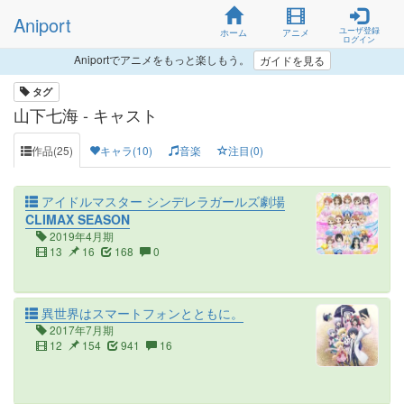
Aniport
ユーザ登録
ホーム
アニメ
ログイン
Aniportでアニメをもっと楽しもう。
ガイドを見る
タグ
山下七海 - キャスト
作品(25)
キャラ(10)
音楽
注目(0)
アイドルマスター シンデレラガールズ劇場
CLIMAX SEASON
2019年4月期
13
16
168
0
異世界はスマートフォンとともに。
2017年7月期
12
154
941
16