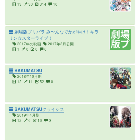
13
30
314
10
劇場版プリパラ み〜んなでかがやけ！キラ
リン☆スターライブ！
2017年の映画
2017年3月公開
1
0
0
0
BAKUMATSU
2018年10月期
12
11
52
0
BAKUMATSUクライシス
2019年4月期
12
6
16
0